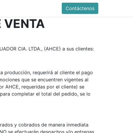
0
de la empresa
Contáctenos
E VENTA
ADOR CIA. LTDA., (AHCE) a sus clientes:
 producción, requerirá al cliente el pago
mociones que se encuentren vigentes al
or AHCE, requeridas por el cliente) se
 para completar el total del pedido, se lo
turados y cobrados de manera inmediata
. NO se efectuarán despachos y/o entregas