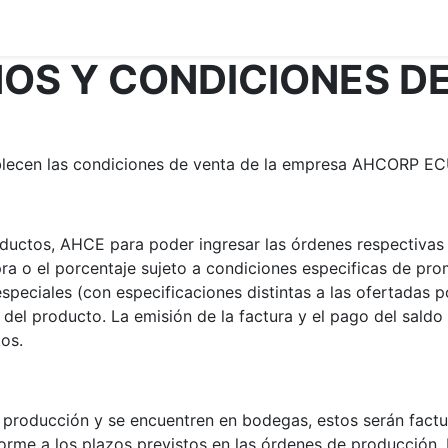
rsos
Trabaja con Nosotros
Contáctenos
Organigrama 
OS Y CONDICIONES D
blecen las condiciones de venta de la empresa AHCORP ECU
uctos, AHCE para poder ingresar las órdenes respectivas a
a o el porcentaje sujeto a condiciones especificas de pro
speciales (con especificaciones distintas a las ofertadas p
l del producto. La emisión de la factura y el pago del saldo
tos.
 producción y se encuentren en bodegas, estos serán fac
forme a los plazos previstos en las órdenes de producción